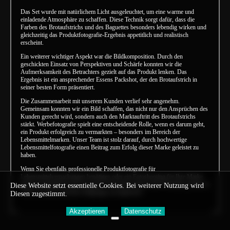
Das Set wurde mit natürlichem Licht ausgeleuchtet, um eine warme und
einladende Atmosphäre zu schaffen. Diese Technik sorgt dafür, dass die
Farben des Brotaufstrichs und des Baguettes besonders lebendig wirken und
gleichzeitig das Produktfotografie-Ergebnis appetitlich und realistisch
erscheint.
Ein weiterer wichtiger Aspekt war die Bildkomposition. Durch den
geschickten Einsatz von Perspektiven und Schärfe konnten wir die
Aufmerksamkeit des Betrachters gezielt auf das Produkt lenken. Das
Ergebnis ist ein ansprechender Essens Packshot, der den Brotaufstrich in
seiner besten Form präsentiert.
Die Zusammenarbeit mit unserem Kunden verlief sehr angenehm.
Gemeinsam konnten wir ein Bild schaffen, das nicht nur den Ansprüchen des
Kunden gerecht wird, sondern auch den Marktauftritt des Brotaufstrichs
stärkt. Werbefotografie spielt eine entscheidende Rolle, wenn es darum geht,
ein Produkt erfolgreich zu vermarkten – besonders im Bereich der
Lebensmittelmarken. Unser Team ist stolz darauf, durch hochwertige
Lebensmittelfotografie einen Beitrag zum Erfolg dieser Marke geleistet zu
haben.
Wenn Sie ebenfalls professionelle Produktfotografie für
Lebensmittelverpackungen benötigen oder ein Fotoshooting für Ihre Marke
planen, kontaktieren Sie uns gerne. Wir helfen Ihnen, Ihre Produkte perfekt in
Diese Website setzt essentielle Cookies. Bei weiterer Nutzung wird
Szene zu setzen und Ihre Zielgruppe zu begeistern.
Diesen zugestimmt.
Akzeptieren
Datenschutz